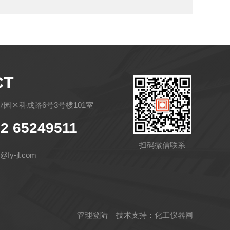
CT
园区科成路6号3号楼101室
2 65249511
扫码微信联系
fy-jl.com
管理登陆
技术支持：
化工仪器网