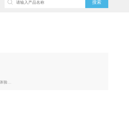
体验
EWRi-L，测量更快、更简便、更可靠
智能、便捷，是粗糙度测量的理想选择
、多功能，可广泛应用于复杂的测量任务
外尺寸测量要求