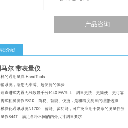
产品咨询
详细介绍
国马尔 带表量仪
样的通用量具 HandTools
传输系统，给您无束缚、超便捷的体验
速直进式内置无线数显千分尺40 EWRi-L，测量更快、更简便、更可靠
便携式粗糙度仪PS10—简易、智能、便捷，是粗糙度测量的理想选择
模块化通讯系统N1700—智能、多功能，可广泛应用于复杂的测量任务
量仪844T，满足各种不同的内外尺寸测量要求