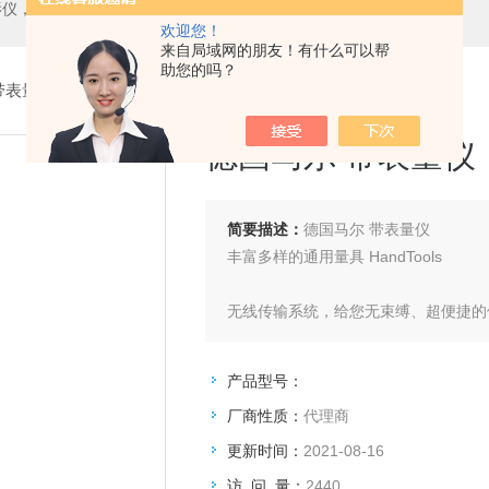
测中心，测高仪，测长仪，激光测径仪，气动量仪，通用量具，硬度计，光谱分析仪，万能试验机，金相设备，内窥镜，无损检测，环境试验，表面涂装检测等精密仪器
欢迎您！
来自局域网的朋友！有什么可以帮
助您的吗？
带表量仪
> 德国马尔 带表量仪
德国马尔 带表量仪
简要描述：
德国马尔 带表量仪
丰富多样的通用量具 HandTools
无线传输系统，给您无束缚、超便捷的
新款快速直进式内置无线数显千分尺40 
新款便携式粗糙度仪PS10—简易、
产品型号：
全新的模块化通讯系统N1700—智能
厂商性质：
代理商
万用测量仪844T，满足各种不同的内
更新时间：
2021-08-16
访 问 量：
2440