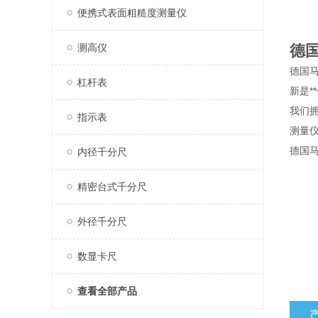
便携式表面粗糙度测量仪
测高仪
德
德国马
杠杆表
新是*
我们
指示表
测量
德国
内径千分尺
精密台式千分尺
外径千分尺
数显卡尺
查看全部产品