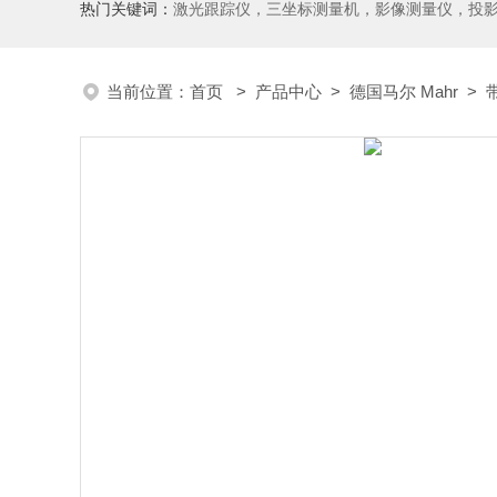
热门关键词：
激光跟踪仪，三坐标测量机，影像测量仪，投影仪，工具显微镜，粗糙度仪、轮廓仪，圆度圆柱度仪，齿轮啮合仪，齿轮检
当前位置：
首页
>
产品中心
>
德国马尔 Mahr
>