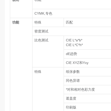
CYMK,专色
功能
特殊
匹配
密度测试
比色测试
CIE L*a*b*
CIE L*C*h*
dE趋势
CIE XYZ和Yxy
特殊
纸张参数
同色异谱
*对和相对色彩力度
遮盖度
印刷版