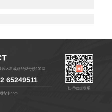
CT
园区科成路6号3号楼101室
2 65249511
扫码微信联系
fy-jl.com