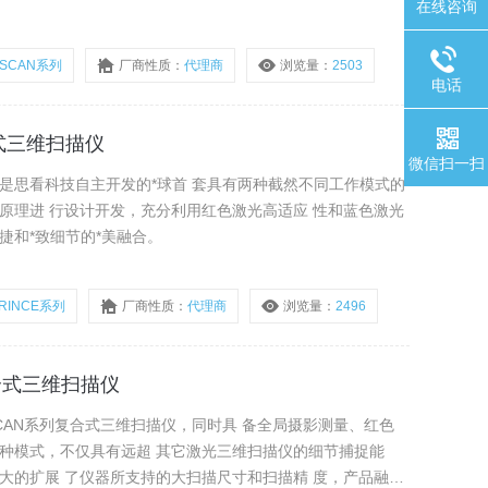
在线咨询
SCAN系列
厂商性质：
代理商
浏览量：
2503
电话
持式三维扫描仪
微信扫一扫
CE是思看科技自主开发的*球首 套具有两种截然不同工作模式的
原理进 行设计开发，充分利用红色激光高适应 性和蓝色激光
捷和*致细节的*美融合。
RINCE系列
厂商性质：
代理商
浏览量：
2496
复合式三维扫描仪
SCAN系列复合式三维扫描仪，同时具 备全局摄影测量、红色
三种模式，不仅具有远超 其它激光三维扫描仪的细节捕捉能
大的扩展 了仪器所支持的大扫描尺寸和扫描精 度，产品融合