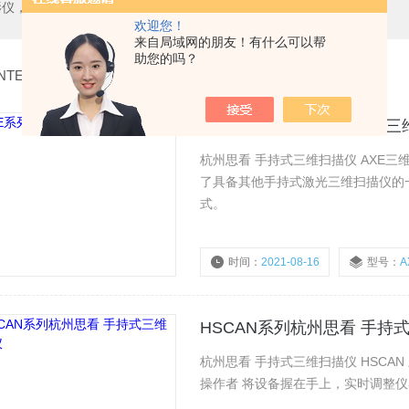
测中心，测高仪，测长仪，激光测径仪，气动量仪，通用量具，硬度计，光谱分析仪，万能试验机，金相设备，内窥镜，无损检测，环境试验，表面涂装检测等精密仪器
欢迎您！
来自局域网的朋友！有什么可以帮
助您的吗？
NTECH
>
AXE系列杭州思看 手持式三
杭州思看 手持式三维扫描仪 AXE三维扫描仪是思看又一款*球*创的手持式三维扫描仪。AXE系列除
了具备其他手持式激光三维扫描仪的
式。
时间：
2021-08-16
型号：
A
HSCAN系列杭州思看 手持
杭州思看 手持式三维扫描仪 HSCAN 三维扫描仪采用多条线束激光 来获取物体表面的三维点云，
操作者 将设备握在手上，实时调整仪