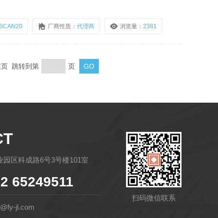
测量两项*球*创的*利技 术，为工业现场提供了从0.02m到
SCAN20
厂商性质：
代理商
浏览量：
2381
 末页 跳转到第
页
CT
园区科成路6号3号楼101室
2 65249511
扫码微信联系
fy-jl.com