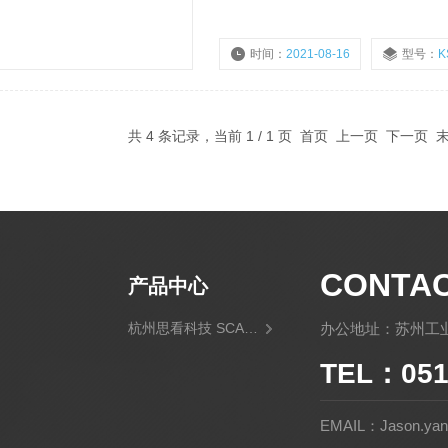
了思看科技红蓝双色激光和 全局式三维
10m的 全尺寸解决方案。
时间：
2021-08-16
型号：
K
共 4 条记录，当前 1 / 1 页 首页 上一页 下一页
CONTA
产品中心
杭州思看科技 SCANTECH
办公地址：苏州工业
TEL：051
EMAIL：Jason.yan@