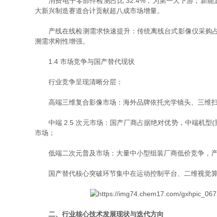
消费电子零部件检测占比 32.4%，为第一大下游；新能源动力
大新兴制造赛道合计贡献超八成市场增量。
产线在线检测需求快速提升：传统离线台式影像仪采购占比
溯需求刚性增强。
1.4 市场竞争与国产替代现状
行业竞争呈现清晰分层：
高端三维复合影像市场：海外品牌依托光学镜头、三维扫
中端 2.5 次元市场：国产厂商占据绝对优势，中端机型(重复精
市场；
低端二次元普及市场：大量中小型组装厂商低价竞争，产
国产替代核心突破环节集中在运动控制平台、二维视觉算法
二、行业核心技术发展现状与迭代方向