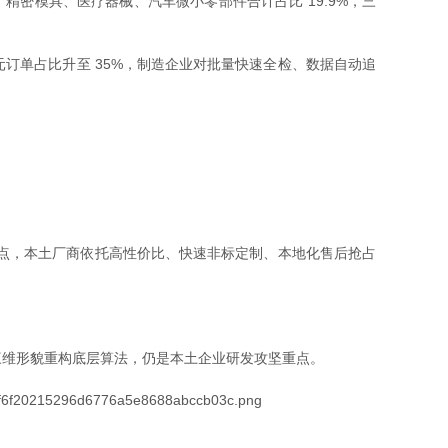
%；精密模具、医疗器械、汽车微小零部件合计占比 19.9%，三
单占比升至 35%，制造企业对批量快速全检、数据自动追
5 个百分点，本土厂商依托高性价比、快速非标定制、本地化售后抢占
维形貌重构底层算法，仍是本土企业研发攻坚重点。