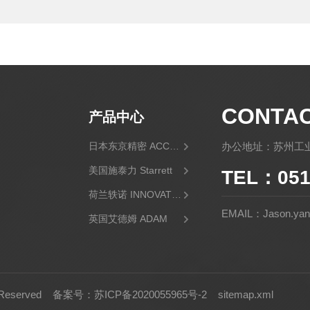
CONTA
产品中心
日本东京精密 ACCRETECH
办公地址：苏州工业
美国施泰力 Starrett
TEL：051
荷兰轶诺 INNOVATEST
EMAIL：Jason.yan@
英国艾德姆 ADAM
日本三丰 Mitutoyo
德国徕卡 Leica
美国阿美特克 AMETEK
Reserved
备案号：苏ICP备2020055965号-2
sitemap.xml