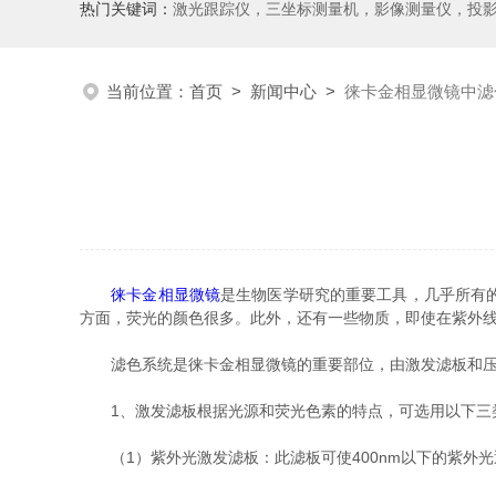
热门关键词：
激光跟踪仪，三坐标测量机，影像测量仪，投影仪，工具显微镜，粗糙度仪、轮廓仪，圆度圆柱度仪，齿轮啮合仪，齿轮检
当前位置：
首页
>
新闻中心
>
徕卡金相显微镜中滤
徕卡金相显微镜
是生物医学研究的重要工具，几乎所有
方面，荧光的颜色很多。此外，还有一些物质，即使在紫外
滤色系统是徕卡金相显微镜的重要部位，由激发滤板和压
1、激发滤板根据光源和荧光色素的特点，可选用以下三
（1）紫外光激发滤板：此滤板可使400nm以下的紫外光透