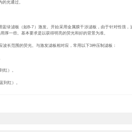
内的光通过。
用蓝绿滤板（如B-7）激发。开始采用金属膜干涉滤板，由于针对性强，
选用厚一些。基本要求是以获得明亮的荧光和好的背景为准。
波长范围的荧光。与激发滤板相对应，常用以下3种压制滤板：
。
到红）。
蓝到红）。