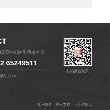
CT
园区科成路6号3号楼101室
2 65249511
扫码微信联系
fy-jl.com
管理登陆
技术支持：
化工仪器网