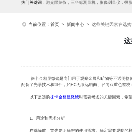
热门关键词：
激光跟踪仪，三坐标测量机，影像测量仪，投影仪，工具显微镜，粗糙度仪、轮廓仪，圆度圆柱度仪，齿轮啮合仪，齿轮检
当前位置：
首页
>
新闻中心
>
这些关键因素在选购
这
徕卡金相显微镜是专门用于观察金属和矿物等不透明物体金相
配备了光学技术和组件，如HC无限远轴向、径向双重色差校
以下是选购
徕卡金相显微镜
时需要考虑的关键因素，希
1、用途和需求分析
在选择前，首先要明确您的使用需求。确定需要观察的样