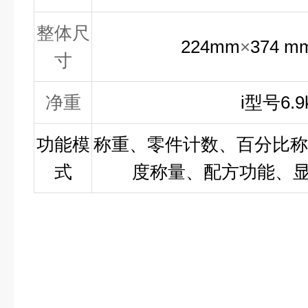
整体尺
224mm
×
374 m
寸
净重
i
型号
6.9
功能模
称重、零件计数、百分比称
式
度称量、配方功能、