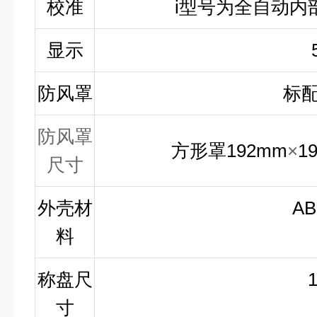
校准
i
型号为全自动内
显示
防风罩
标
防风罩
方形罩
192mm
×
1
尺寸
外壳材
AB
料
称盘尺
寸