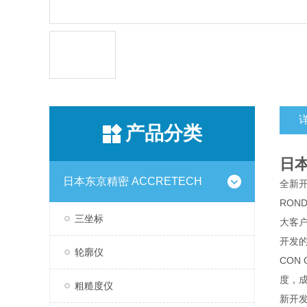
产品分类
日本
日本东京精密 ACCRETECH
全新
RON
三坐标
大客
开发的
轮廓仪
CON
度，
粗糙度仪
新开