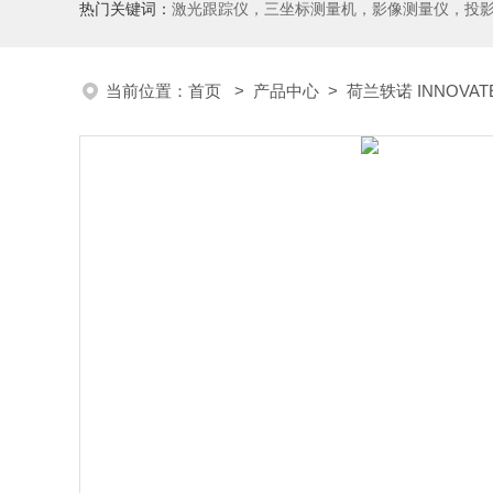
热门关键词：
激光跟踪仪，三坐标测量机，影像测量仪，投影仪，工具显微镜，粗糙度仪、轮廓仪，圆度圆柱度仪，齿轮啮合仪，齿轮检
当前位置：
首页
>
产品中心
>
荷兰轶诺 INNOVAT