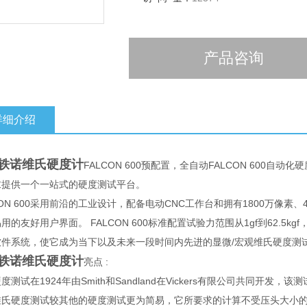
产品咨询
详细介绍
轶诺维氏硬度计
FALCON 600预配置，全自动FALCON 600
求提供一个一站式的硬度测试平台。
CON 600采用前沿的工业设计，配备电动CNC工作台和拥有1800万像
用的友好用户界面。 FALCON 600标准配置试验力范围从1gf到62.5k
软件系统，使它成为当下以及未来一段时间内先进的显微/宏观维氏硬度测
轶诺维氏硬度计
亮点 :
度测试在1924年由Smith和Sandland在Vickers有限公司共同
维氏硬度测试较其他的硬度测试更为简易，它所要求的计算不受压头大小的