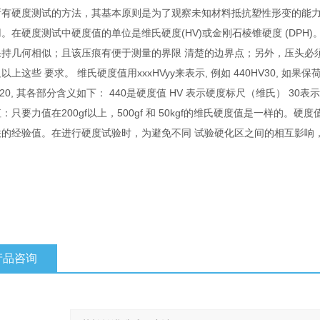
所有硬度测试的方法，其基本原则是为了观察未知材料抵抗塑性形变的能力
。在硬度测试中硬度值的单位是维氏硬度(HV)或金刚石棱锥硬度 (DPH
保持几何相似；且该压痕有便于测量的界限 清楚的边界点；另外，压头必
以上这些 要求。 维氏硬度值用xxxHVyy来表示, 例如 440HV30, 如果保荷
0/20, 其各部分含义如下： 440是硬度值 HV 表示硬度标尺（维氏） 30
：只要力值在200gf以上，500gf 和 50kgf的维氏硬度值是一样的
联的经验值。在进行硬度试验时，为避免不同 试验硬化区之间的相互影响，
产品咨询