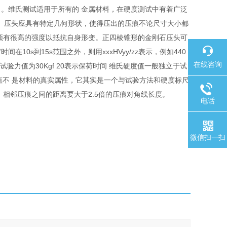
。维氏测试适用于所有的 金属材料，在硬度测试中有着广泛
)。 压头应具有特定几何形状，使得压出的压痕不论尺寸大小都
须有很高的强度以抵抗自身形变。正四棱锥形的金刚石压头可
时间在10s到15s范围之外，则用xxxHVyy/zz表示，例如440
在线咨询
表示试验力值为30Kgf 20表示保荷时间 维氏硬度值一般独立于试
。硬度值不 是材料的真实属性，它其实是一个与试验方法和硬度标尺
相邻压痕之间的距离要大于2.5倍的压痕对角线长度。
电话
微信扫一扫