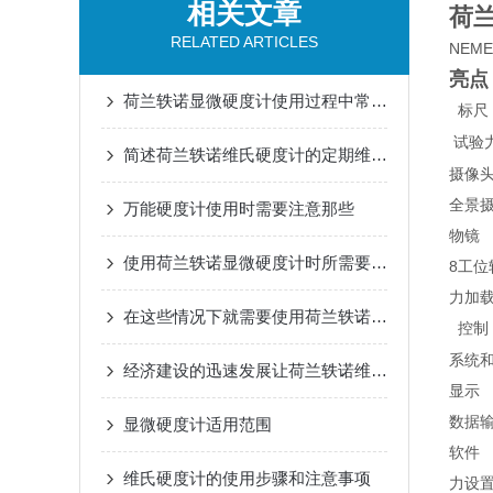
相关文章
荷
RELATED ARTICLES
NEME
亮点 
荷兰轶诺显微硬度计使用过程中常见问题及相应解决方法全分享
标尺
试验
简述荷兰轶诺维氏硬度计的定期维护保养方法
摄像
全景
万能硬度计使用时需要注意那些
物镜 0.
使用荷兰轶诺显微硬度计时所需要注意的要点
8工
力加
在这些情况下就需要使用荷兰轶诺显微硬度计
控
系统
经济建设的迅速发展让荷兰轶诺维氏硬度计得到了更大的进步
显示 
数据输
显微硬度计适用范围
软件
维氏硬度计的使用步骤和注意事项
力设