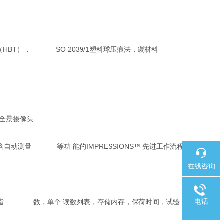
BT）， ISO 2039/1塑料球压痕法，碳材料
成全景摄像头
统，包含自动测量 等功 能的IMPRESSIONS™ 先进工作流程
在线咨询
电话
力指 数，单个 读数列表，存储内存，保荷时间，试验