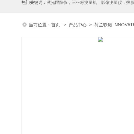
热门关键词：
激光跟踪仪，三坐标测量机，影像测量仪，投影仪，工具显微镜，粗糙度仪、轮廓仪，圆度圆柱度仪，齿轮啮合仪，齿轮检
当前位置：
首页
>
产品中心
>
荷兰轶诺 INNOVAT