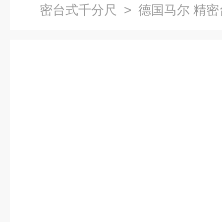
密台式千分尺
> 德国马尔 精