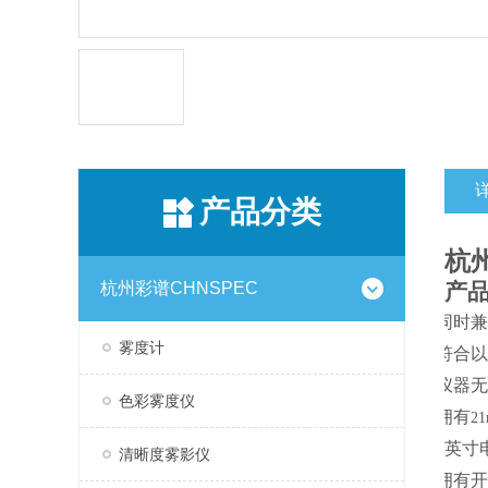
产品分类
杭
杭州彩谱CHNSPEC
产
同时
1.
雾度计
符合
2.
仪器
3.
色彩雾度仪
拥有
4.
2
7
英寸
5.
清晰度雾影仪
拥有
6.