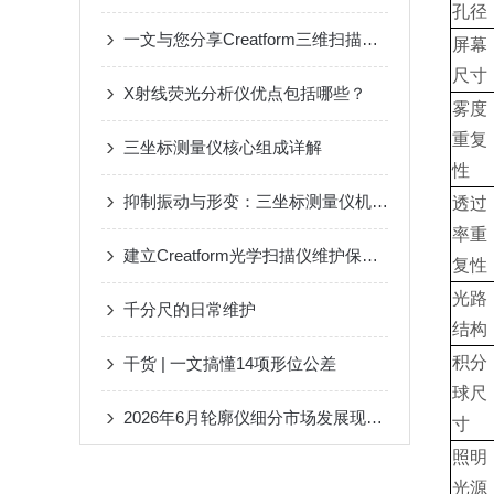
孔径
一文与您分享Creatform三维扫描仪的常见问题相应解决方法
屏幕
尺寸
X射线荧光分析仪优点包括哪些？
雾度
重复
三坐标测量仪核心组成详解
性
抑制振动与形变：三坐标测量仪机械结构优化的工程原理
透过
率重
建立Creatform光学扫描仪维护保养机制是保障扫描精度的关键
复性
光路
千分尺的日常维护
结构
积分
干货 | 一文搞懂14项形位公差
球尺
2026年6月轮廓仪细分市场发展现状、核心技术变革及前景预判
寸
照明
光源