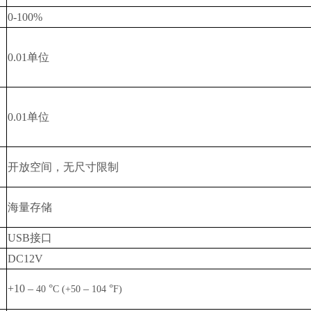
0-100%
0.01
单位
0.01
单位
开放空间，无尺寸限制
海量存储
USB
接口
DC12V
+10
–
°
–
°
40
C (+50
104
F)