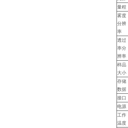
量程
雾度
分辨
率
透过
率分
辨率
样品
大小
存储
数据
接口
电源
工作
温度