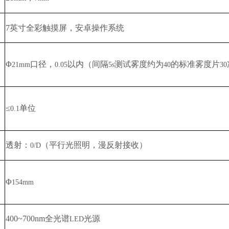
7
英寸全彩触摸屏，安卓操作系统
Φ
口径，
以内（间隔
测试雾度约为
的标准雾度片
21mm
0.05
5s
40
30
≤
单位
0.1
透射：
（平行光照明，漫反射接收）
0/D
Φ
154mm
400~700nm
全光谱
光源
LED