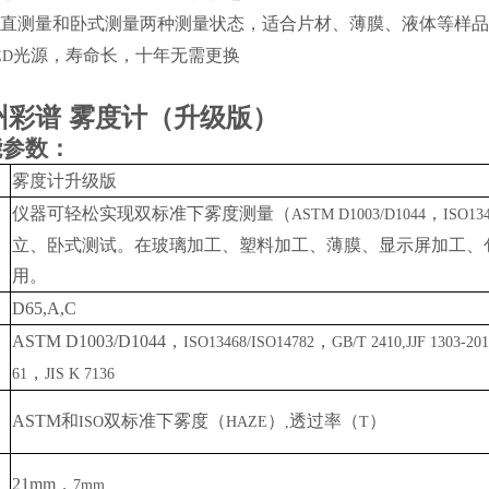
垂直测量和卧式测量两种测量状态，适合片材、薄膜、液体等样
光源，寿命长，十年无需更换
ED
州彩谱 雾度计（升级版）
能参数：
雾度计升级版
仪器可轻松实现双标准下雾度测量（
，
ASTM D1003/D1044
ISO13
立、卧式测试。在玻璃加工、塑料加工、薄膜、显示屏加工、
用。
D65,A,C
ASTM D1003/D1044
，
，
ISO13468/ISO14782
GB/T 2410,JJF 1303-201
，
61
JIS K 7136
ASTM
和
双标准下雾度（
）
透过率（
）
ISO
HAZE
,
T
21mm
，
7mm