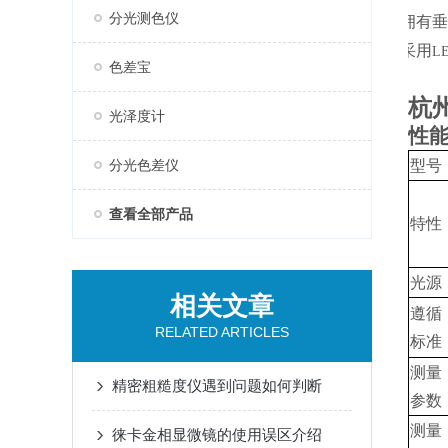
分光测色仪
拥有
7.
采用
8.
L
色差宝
杭
光泽度计
性
分光色差仪
型号
查看全部产品
特性
光源
相关文章
遵循
RELATED ARTICLES
标准
测量
精密粗糙度仪遇到问题如何判断
参数
测量
徕卡金相显微镜的使用误区介绍