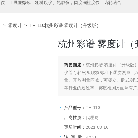
测中心，测高仪，测长仪，激光测径仪，气动量仪，通用量具，硬度计，光谱分析仪，万能试验机，金相设备，内窥镜，无损检测，环境试验，表面涂装检测等精密仪器
C
>
雾度计
> TH-110杭州彩谱 雾度计（升级版）
杭州彩谱 雾度计（
简要描述：
杭州彩谱 雾度计（升级版
仪器可轻松实现双标准下雾度测量（ASTM D
量。开放测量区域，可竖立、卧式测
等行业的透过率、雾度检测方面均有广
产品型号：
TH-110
厂商性质：
代理商
更新时间：
2021-08-16
访 问 量：
4830