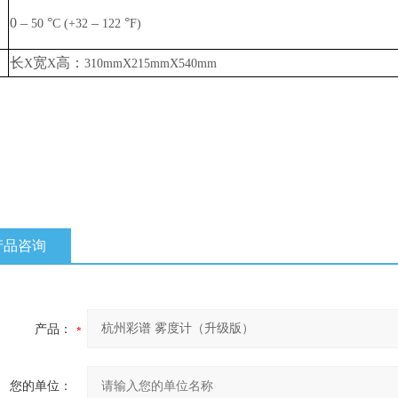
0
–
°
–
°
50
C (+32
122
F)
长
宽
高：
X
X
310mmX215mmX540mm
产品咨询
产品：
您的单位：