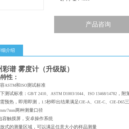
产品咨询
详细介绍
州彩谱 雾度计（升级版）
品特性：
兼容
和
测试标准
ASTM
ISO
以下测试标准：
、
、
，附
GB/T 2410
ASTM D1003/1044
ISO 13468/14782
无需预热，即用即测，
秒即出结果满足
、
、
1.5
CIE-A
CIE-C
CIE-D65
两种测量口径
1mm/7mm
电容触摸屏，安卓操作系统
开放式的测量区域，可以满足任意大小的样品测量