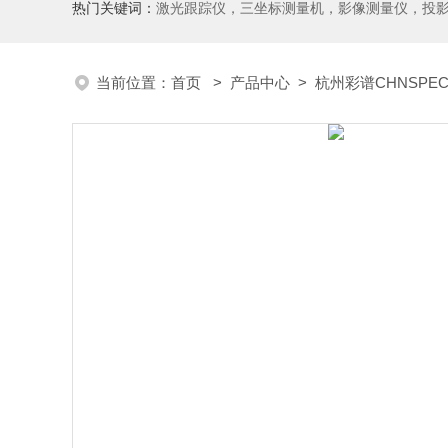
热门关键词：
激光跟踪仪，三坐标测量机，影像测量仪，投影仪，工具显微镜，粗糙度仪、轮廓仪，圆度圆柱度仪，齿轮啮合仪，齿轮检
当前位置：
首页
>
产品中心
>
杭州彩谱CHNSPE