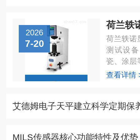
2026
荷兰轶诺
7-20
测试设备
瓷、涂层
常使用中
查看详情 
能因操作
足而出现测
MILS传感器核心功能特性及优势