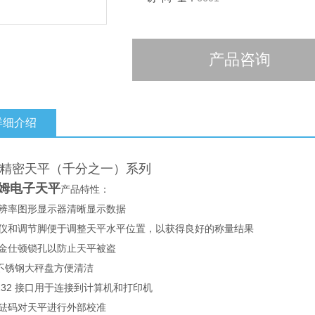
产品咨询
详细介绍
lis精密天平（千分之一）系列
姆电子天平
产品特性：
分辨率图形显示器清晰显示数据
水平仪和调节脚便于调整天平水平位置，以获得良好的称量结果
装金仕顿锁孔以防止天平被盗
04不锈钢大秤盘方便清洁
S-232 接口用于连接到计算机和打印机
用砝码对天平进行外部校准