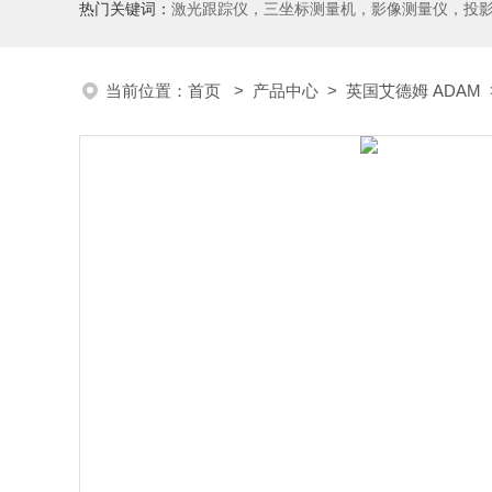
热门关键词：
激光跟踪仪，三坐标测量机，影像测量仪，投影仪，工具显微镜，粗糙度仪、轮廓仪，圆度圆柱度仪，齿轮啮合仪，齿轮检
当前位置：
首页
>
产品中心
>
英国艾德姆 ADAM