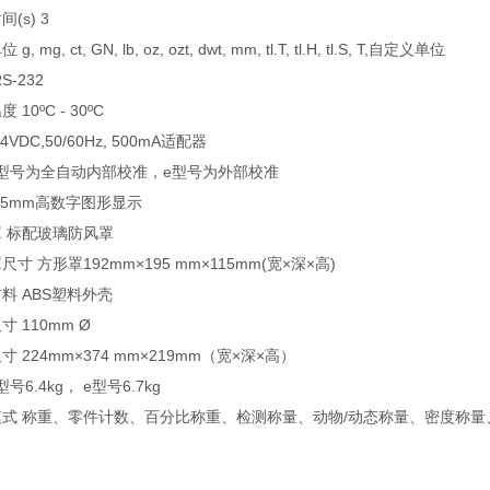
(s) 3
g, mg, ct, GN, lb, oz, ozt, dwt, mm, tl.T, tl.H, tl.S, T,自定义单位
S-232
 10ºC - 30ºC
4VDC,50/60Hz, 500mA适配器
i型号为全自动内部校准，e型号为外部校准
15mm高数字图形显示
 标配玻璃防风罩
尺寸 方形罩192mm×195 mm×115mm(宽×深×高)
料 ABS塑料外壳
寸 110mm Ø
寸 224mm×374 mm×219mm（宽×深×高）
型号6.4kg， e型号6.7kg
模式 称重、零件计数、百分比称重、检测称量、动物/动态称量、密度称