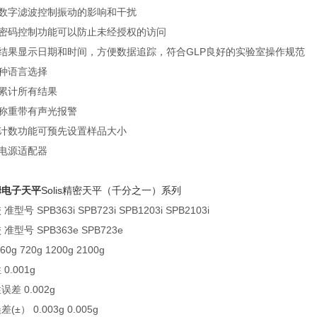
选数字滤波控制振动的影响和干扰
全密码控制功能可以防止未经授权的访问
印结果显示日期和时间，方便数据追踪，符合GLP良好的实验室操作规范
多种语言选择
动累计所有结果
测称重带有声光报警
件计数功能可预先设置样品大小
有电源适配器
姆电子天平
Solis精密天平（千分之一）系列
准型号 SPB363i SPB723i SPB1203i SPB2103i
准型号 SPB363e SPB723e
0g 720g 1200g 2100g
0.001g
差 0.002g
(±） 0.003g 0.005g