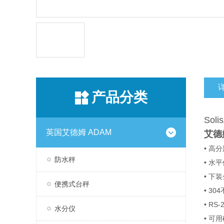
产品分类
So
英国艾德姆 ADAM
艾德
• 高
防水秤
• 
• 下
便携式台秤
• 3
• R
水分仪
• 可