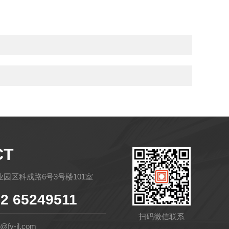
CT
园区科成路6号3号楼101室
2 65249511
扫码微信联系
fy-jl.com