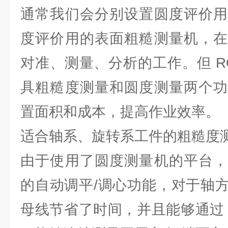
通常我们会分别设置圆度评价用
度评价用的表面粗糙测量机，在
对准、测量、分析的工作。但 RON
具粗糙度测量和圆度测量两个功
置面积和成本，提高作业效率。
适合轴系、旋转系工件的粗糙度
由于使用了圆度测量机的平台，
的自动调平/调心功能，对于轴
母线节省了时间，并且能够通过 