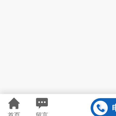
首页
留言