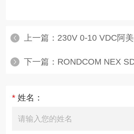
上一篇：
230V 0-10 VDC
下一篇：
RONDCOM NEX SD东
*
姓名：