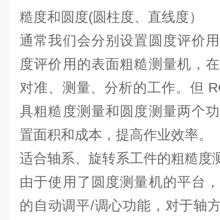
糙度和圆度(圆柱度、直线度）
通常我们会分别设置圆度评价用
度评价用的表面粗糙测量机，在
对准、测量、分析的工作。但 RON
具粗糙度测量和圆度测量两个功
置面积和成本，提高作业效率。
适合轴系、旋转系工件的粗糙度
由于使用了圆度测量机的平台，
的自动调平/调心功能，对于轴