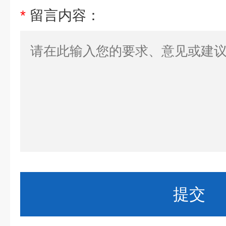
*
留言内容：