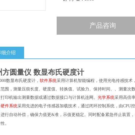
产品咨询
详细介绍
州方圆量仪 数显布氏硬度计
000
数显布氏硬度计，
软件系统
采用计算机智能编程，使用光电传感技术
限范围，测量压痕长度、硬度值、转换值、试验力、保持时间、、测量次
置打印机输出测量数据或通过数据接口与计算机连网。
光学系统
采用高倍
。
硬件系统
采用先进的电子传感器加载技术，通过闭环控制系统，由
CPU
，示值更稳定。同时配备紧急停止装置，
力进行自动补偿，确保力值更&准
全性。