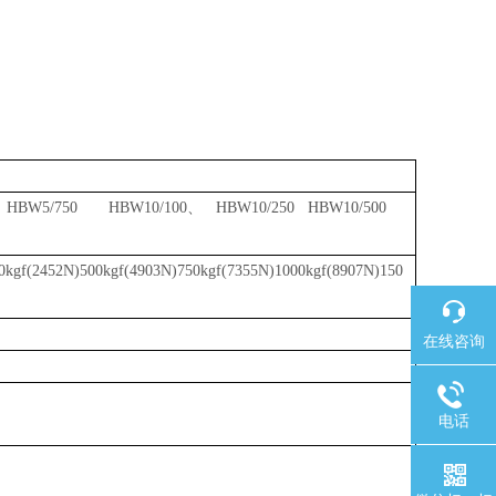
250 HBW5/750 HBW10/100
、
HBW10/250 HBW10/500
50kgf(2452N)500kgf(4903N)750kgf(7355N)1000kgf(8907N)150
在线咨询
电话