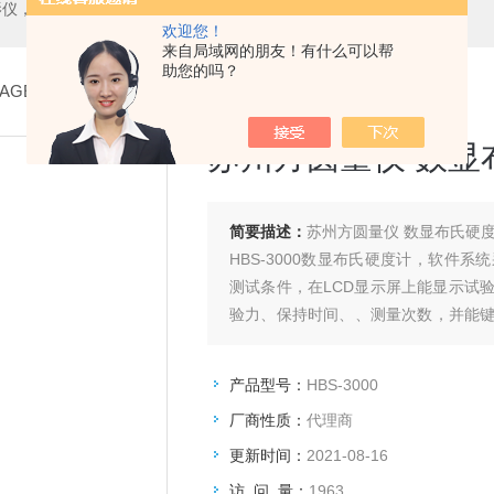
测中心，测高仪，测长仪，激光测径仪，气动量仪，通用量具，硬度计，光谱分析仪，万能试验机，金相设备，内窥镜，无损检测，环境试验，表面涂装检测等精密仪器
欢迎您！
来自局域网的朋友！有什么可以帮
助您的吗？
AGE
>
布氏硬度计
> HBS-3000苏州方圆量仪 数显布氏硬度计
苏州方圆量仪 数显
简要描述：
苏州方圆量仪 数显布氏硬
HBS-3000数显布氏硬度计，软件
测试条件，在LCD显示屏上能显示试
验力、保持时间、、测量次数，并能
打印机输出测量数据或通过数据接口与
产品型号：
HBS-3000
厂商性质：
代理商
更新时间：
2021-08-16
访 问 量：
1963