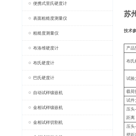
便携式里氏硬度计
苏
表面粗糙度测量仪
技术
粗糙度测量仪
布洛维硬度计
产品
布氏
布氏硬度计
巴氏硬度计
试验
载荷
自动试样镶嵌机
试件
金相试样镶嵌机
压头
距离
金相试样切割机
压头
壁距