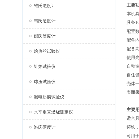
主要
维氏硬度计
本机
韦氏硬度计
具备
1
配置
邵氏硬度计
配备
配备
灼热丝试验仪
使用
针焰试验仪
自动
自住
球压试验仪
壳体
表面
漏电起痕试验仪
主要
水平垂直燃烧测定仪
适合
洛氏硬度计
铸铁
可用