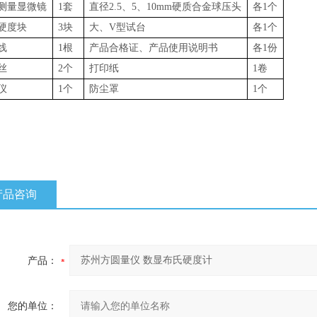
测量显微镜
1
套
直径
2.5
、
5
、
10mm
硬质合金球压头
各
1
个
硬度块
3
块
大、
V
型试台
各
1
个
线
1
根
产品合格证、产品使用说明书
各
1
份
丝
2
个
打印纸
1
卷
仪
1
个
防尘罩
1
个
产品咨询
产品：
您的单位：