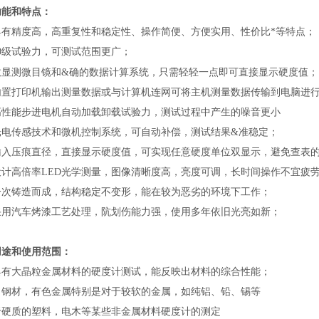
功能和特点：
具有精度高，高重复性和稳定性、操作简便、方便实用、性价比*等特点；
0
级试验力，可测试范围更广；
的数据计算系统，只需轻轻一点即可直接显示硬度值；
数显测微目镜和&确
内置打印机输出测量数据或与计算机连网
可将主机测量数据传输到电脑进
高性能步进电机自动加载卸载试验力，测试过程中产生的噪音更小
光电传感技术
和微机控制系统，可自动补偿，测试结果&准
稳定；
输入压痕直径，直接显示硬度值，可实现任意硬度单位双显示，避免查表
设计
高倍率
LED
光学测量，
图像清晰度高，亮度可调，长时间操作不宜疲
一次铸造而成，结构稳定不变形，能在较为恶劣的环境下工作；
采用汽车烤漆工艺处理，阬划伤能力强，使用多年依旧光亮如新；
用途和使用范围：
具有大晶粒金属材料的硬度计测试，能反映出材料的综合性能；
，钢材，有色金属特别是对于较软的金属，如纯铝、铅、锡等
于硬质的塑料，电木等某些非金属材料硬度计的测定