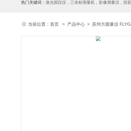
热门关键词：
激光跟踪仪，三坐标测量机，影像测量仪，投影仪，工具显微镜，粗糙度仪、轮廓仪，圆度圆柱度仪，齿轮啮合仪，齿轮检
当前位置：
首页
>
产品中心
>
苏州方圆量仪 FLYG