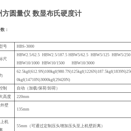
州方圆量仪 数显布氏硬度计
参数：
型号
HBS-3000
HBW2.5/62.5 HBW2.5/187.5 HBW5/62.5 HBW5/125 HBW5/
标尺
HBW10/1000 HBW10/1500 HBW10/3000
62.5kgf(612.9N)100kgf(980.7N)125kgf(1226N)187.5kgf(1839N)2
力
0kgf(14710N)3000kgf(29420N)
控制
自动（加载
/
保荷
/
卸荷）
大高度
220mm
-
外壁
135mm
-
上机
55mm
（可通过定制压头增加压头至上机壁距离）
离