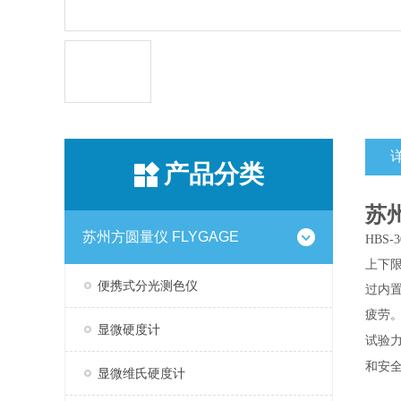
产品分类
苏
苏州方圆量仪 FLYGAGE
HBS-3
上下
便携式分光测色仪
过内
疲劳
显微硬度计
试验
和安
显微维氏硬度计