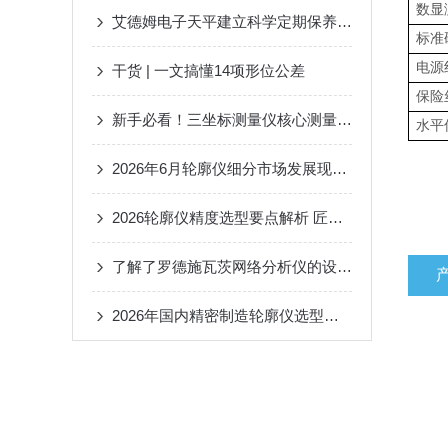
数显
艾德姆电子天平建立科学定期保养机制的重要性分享
标准
电源
干货 | 一文搞懂14项形位公差
保险
新手必看！三坐标测量仪核心测量原理与应用机制探讨
水平
2026年6月轮廓仪细分市场发展现状、核心技术变革及前景预判
2026轮廓仪精度选型要点解析 匠心品牌方圆计量值得信赖
了解了罗德施瓦茨网络分析仪的设计原理能更好的使用它
2026年国内精密制造轮廓仪选型分析与方圆量仪产品应用推荐