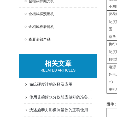
金相试样抛光机
小测
金相试样预磨机
保荷
硬度
金相试样磨抛机
围
总放
查看全部产品
执行
硬度
数据
相关文章
电源
RELATED ARTICLES
外形
m)
布氏硬度计的选择及应用
主机
使用艾德姆水分仪前应做好的准备工作介绍
附件
浅述施泰力影像测量仪的正确使用方法