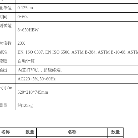
量单位
0.125um
时间
0~60s
测试范
8~650HBW
大倍数
20X
标准
EN, ISO 6507, EN ISO 6506, ASTM E-384, ASTM E-10-08, AST
读取
自动计算
输出
内置打印机，超级终端。
AC220
+
5%,50~60Hz
尺寸
(m
520*210*745mm
重量
约
125kg
：
名称
数量
名称
数量