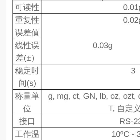
可读性
0.01
重复性
0.02
误差值
线性误
0.0
3g
差
(
±
）
稳定时
3
间
(s)
称量单
g,
mg
,
ct
,
GN
, lb,
oz
,
ozt
,
位
T,
自定
接口
RS-2
工作温
1
0ºC
-