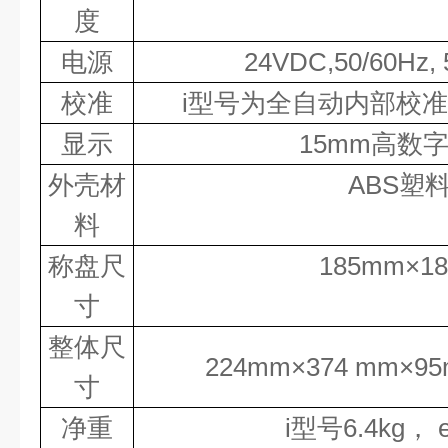
度
电源
24
V
DC,
50/60Hz
,
校准
i
型号为全自动内部校准
显示
15mm
高数
外壳材
ABS
塑
料
称盘尺
185mm
×
1
寸
整体尺
224
mm
×
374
mm
×
95
寸
净重
i
型号
6.4kg
，