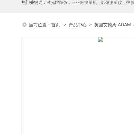
热门关键词：
激光跟踪仪，三坐标测量机，影像测量仪，投影仪，工具显微镜，粗糙度仪、轮廓仪，圆度圆柱度仪，齿轮啮合仪，齿轮检
当前位置：
首页
>
产品中心
>
英国艾德姆 ADAM