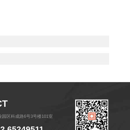
CT
园区科成路6号3号楼101室
2 65249511