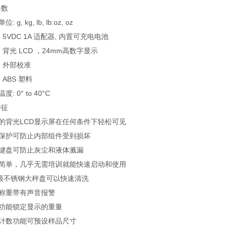
参数
: g, kg, lb, lb:oz, oz
: 5VDC 1A 适配器, 内置可充电电池
示: 背光 LCD ，24mm高数字显示
准: 外部校准
: ABS 塑料
度: 0° to 40°C
特征
亮的背光LCD显示屏在任何条件下轻松可见
载保护可防止内部组件受到损坏
封键盘可防止灰尘和液体溅漏
作简单，几乎无需培训就能快速启动和使用
04级不锈钢大秤盘可以快速清洗
测称重带有声音报警
定功能锁定显示的重量
件计数功能可预设样品尺寸