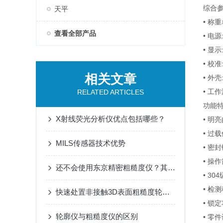
综合
天平
• 称重单位
查看全部产品
• 电源
• 显
• 校
相关文章
• 外壳
• 工作温
RELATED ARTICLES
功能
X射线荧光分析仪优点包括哪些？
• 明
• 过
MILS传感器技术优势
• 密
• 操
还不会使用东京精密粗糙度仪？其实很简单
• 3
• 检
快速处置非接触3D表面粗糙度轮廓形状测量机故障是保障高效检测的关键
• 锁
轮廓仪与粗糙度仪的区别
• 零