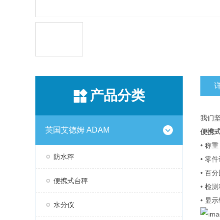
产品分类
我们坚固
英国艾德姆 ADAM
便携
• 称重
防水秤
• 零
• 百
便携式台秤
• 检
• 显
水分仪