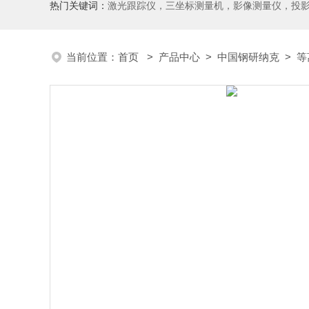
热门关键词：
激光跟踪仪，三坐标测量机，影像测量仪，投影仪，工具显微镜，粗糙度仪、轮廓仪，圆度圆柱度仪，齿轮啮合仪，齿轮检
当前位置：
首页
>
产品中心
>
中国钢研纳克
>
等