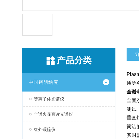
产品分类
Plas
中国钢研纳克
质等
全谱
等离子体光谱仪
全固
测试
全谱火花直读光谱仪
垂直
简洁
红外碳硫仪
实时