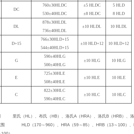
760
±
30HLDC
±
5 HLDC
5 HLD
DC
530
±
40HLDC
±
8 HLDC
8 HLD
878
±
30HLDL
DL
±
10 HLDL
10 HLDL
736
±
40HLDL
766
±
30HLD+15
D+15
±
10 HLD+12
10 HLD+12
544
±
40HLD+15
590
±
40HLG
G
±
10 HLG
10 HLG
500
±
40HLG
725
±
30HLE
E
±
10 HLE
10 HLE
508
±
40HLE
822
±
30HLC
C
±
10 HLC
10 HLC
590
±
40HLC
HL
HB
A
HRA
B
HRB
制
里氏（
）、布氏（
）、洛氏
（
）
、洛氏
（
）
、
HLD
170
960
HRA
59
85
HRB
13
100
范围
（
～
）
、
（
～
）、
（
～
）、
100
～
）