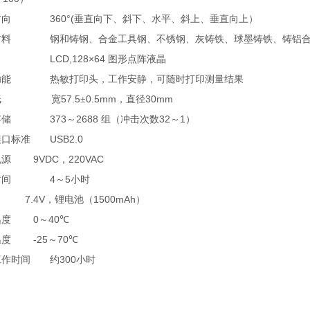
360°(
方向
垂直向下、斜下、水平、斜上、垂直向上）
材料
钢和铸钢、合金工具钢、不锈钢、灰铸铁、球墨铸铁、铸铝
LCD,128×64
图形点阵液晶
功能
热敏打印头，工作安静，可随时打印测量结果
57.5
0.5mm
30mm
纸
宽
±
，直径
373
2688
32
1
存储
～
组（冲击次数
～
）
USB2.0
接口标准
9VDC
220VAC
电源
，
4
5
时间
～
小时
7.4V
1500mAh
，
锂电池
（
）
0
40
温度
～
℃
-25
70
温度
～
℃
300
工作时间
约
小时