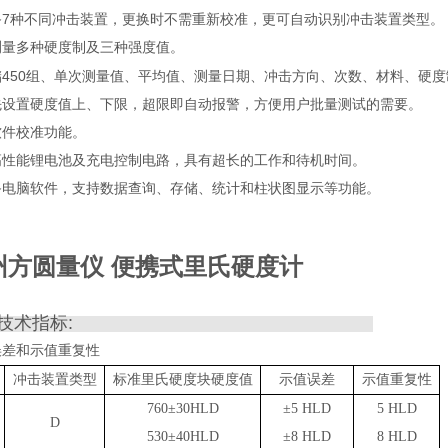
7
备
种不同冲击装置，更换时不需重新校准，更可自动识别冲击装置类型。
测量多种硬度制及三种强度值。
450
储
组、单次测量值、平均值、测量日期、冲击方向、次数、材料、硬度
先设置硬度值上、下限，超限即自动报警，方便用户批量测试的需要。
软件校准功能。
高性能锂电池及充电控制电路，具有超长的工作和待机时间。
备电脑软件，支持数据查询、存储、统计和柱状图显示等功能。
州方圆量仪 便携式里氏硬度计
技术指标
:
误差和示值重复性
冲击装置类型
标准里氏硬度块硬度值
示值误差
示值重复性
760
±
30HLD
±
5 HLD
5 HLD
D
530
±
40HLD
±
8 HLD
8 HLD