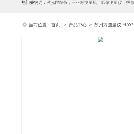
热门关键词：
激光跟踪仪，三坐标测量机，影像测量仪，投影仪，工具显微镜，粗糙度仪、轮廓仪，圆度圆柱度仪，齿轮啮合仪，齿轮检
当前位置：
首页
>
产品中心
>
苏州方圆量仪 FLYG