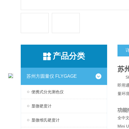
产品分类
苏
苏州方圆量仪 FLYGAGE
S
即用
便携式分光测色仪
量环
显微硬度计
功能
全中
显微维氏硬度计
Mini 