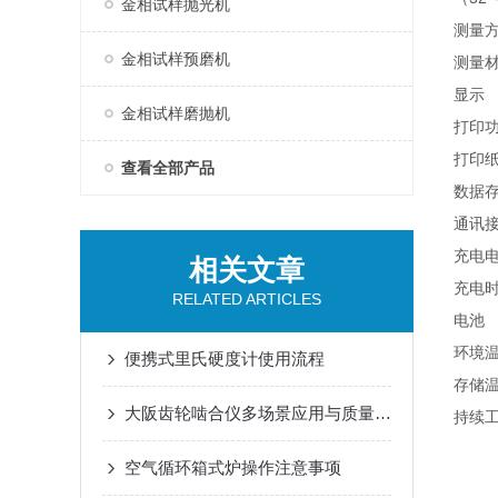
金相试样抛光机
测量
金相试样预磨机
测量
显示
金相试样磨抛机
打印
打印
查看全部产品
数据
通讯
充电
相关文章
充电
RELATED ARTICLES
电池
环境
便携式里氏硬度计使用流程
存储
大阪齿轮啮合仪多场景应用与质量管控技术解析
持续
空气循环箱式炉操作注意事项