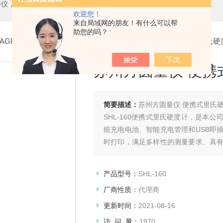
测中心，测高仪，测长仪，激光测径仪，气动量仪，通用量具，硬度计，光谱分析仪，万能试验机，金相设备，内窥镜，无损检测，环境试验，表面涂装检测等精密仪器
欢迎您！
来自局域网的朋友！有什么可以帮
助您的吗？
AGE
>
便携式里氏硬度计
> SHL-160苏州方圆量仪 便携式里氏
苏州方圆量仪 便携
简要描述：
苏州方圆量仪 便携式里氏
SHL-160便携式里氏硬度计，是本
能充电电池、智能充电管理和USB即
时打印，满足多样性的测量要求、具
大用户的&选。
产品型号：
SHL-160
厂商性质：
代理商
更新时间：
2021-08-16
访 问 量：
1970