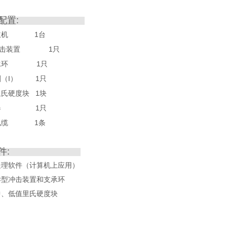
配置
:
1
主机
台
1
击装置
只
1
承环
只
I
1
刷（
）
只
1
里氏硬度块
块
1
器
只
1
电缆
条
件
:
处理软件（计算机上应用）
异型冲击装置和支承环
中、低值里氏硬度块