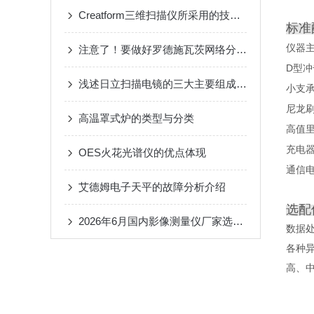
Creatform三维扫描仪所采用的技术及功能特点介绍
标准
仪器
注意了！要做好罗德施瓦茨网络分析仪的静电防护
D
型冲
浅述日立扫描电镜的三大主要组成系统
小支
尼龙
高温罩式炉的类型与分类
高值
充电
OES火花光谱仪的优点体现
通信
艾德姆电子天平的故障分析介绍
选配
2026年6月国内影像测量仪厂家选型指南——以方圆量仪为例
数据
各种
高、