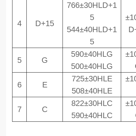
766
±
30HLD+1
5
±
1
4
D+15
544
±
40HLD+1
D
5
590
±
40HLG
±
1
5
G
500
±
40HLG
725
±
30HLE
±
1
6
E
508
±
40HLE
822
±
30HLC
±
1
7
C
590
±
40HLC