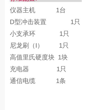
仪器主机
1
台
D
型冲击装置
1
只
小支承环
1
只
尼龙刷（
I
）
1
只
高值里氏硬度块
1
块
充电器
1
只
通信电缆
1
条