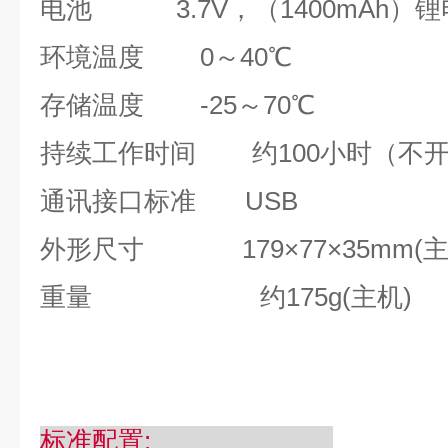
电池
3.7V
，（
1400mAh
）锂
环境温度
0
～
40℃
存储温度
-25
～
70℃
持续工作时间
约
100
小时（不
通讯接口标准
USB
外形尺寸
179
×
77
×
35mm(
重量
约
175g(
主机
)
标准配置
: