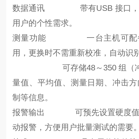
数据通讯
带有
USB
接口
用户的个性需求。
测量功能
一台主机可配
用，更换时不需重新校准，自动识
存储
可存储
48
～
350
组（
量值、平均值、测量日期、冲击方
制等信息。
报警输出
可预先设置硬度
动报警，方便用户批量测试的需要