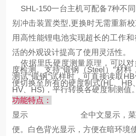
SHL-150
一台主机可配备
7
种不同
别冲击装置类型
,
更换时无需重新校
用高性能锂电池实现超长的工作和
活的外观设计提高了使用灵活性。
依据里氏硬度测量原理，可以对
度检测。支持
“
锻钢（
Steel
）
"
材料
测试
“
锻钢
"
试样时，可直接读取
HB
便切换至所有的硬度制式
(HL
、
HB
HV
、
HS)
，平行转换各硬度制测值
功能特点：
显示
全中文显示，
便。白色背光显示，方便在暗环境