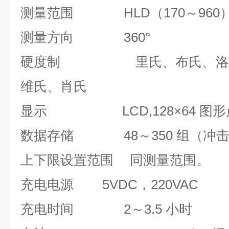
测量范围
HLD
（
170
～
960
测量方向
360
°
硬度制
里氏、布氏、洛
维氏、肖氏
显示
LCD,128
×
64
图形
数据存储
48
～
350
组（冲
上下限设置范围
同测量范围。
充电电源
5VDC
，
220VAC
充电时间
2
～
3.5
小时