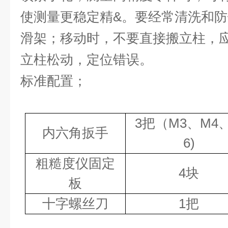
使测量更稳定精&。要经常清洗和
滑架；移动时，不要直接搬立柱，
立柱松动，定位错误。
标准配置；
3
把（
M3
、
M4
内六角扳手
6)
粗糙度仪固定
4
块
板
十字螺丝刀
1
把