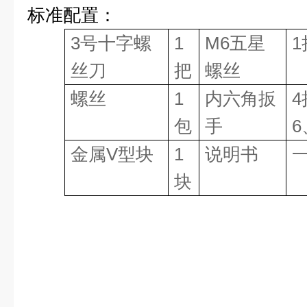
标准配置：
3
号十字螺
1
M6
五星
1
丝刀
把
螺丝
螺丝
1
内六角扳
4
包
手
6
金属
V
型块
1
说明书
块