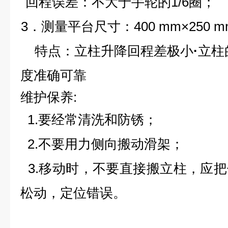
2
．回程误差：不大于手轮的
1/6
圈；
3
．测量平台尺寸：
400
mm
×
250
m
特点：立柱升降回程差极小
·
立柱
度准确可靠
维护保养
:
1.
要经常清洗和防锈；
2.
不要用力侧向搬动滑架；
3.
移动时，不要直接搬立柱，应把
松动，定位错误。